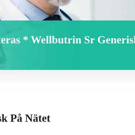
teras * Wellbutrin Sr Generis
sk På Nätet