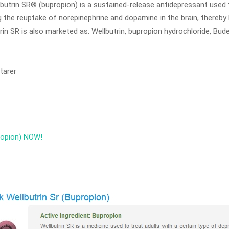
Wellbutrin SR® (bupropion) is a sustained-release antidepressant use
g the reuptake of norepinephrine and dopamine in the brain, thereby 
rin SR is also marketed as: Wellbutrin, bupropion hydrochloride, Bud
arer
propion) NOW!