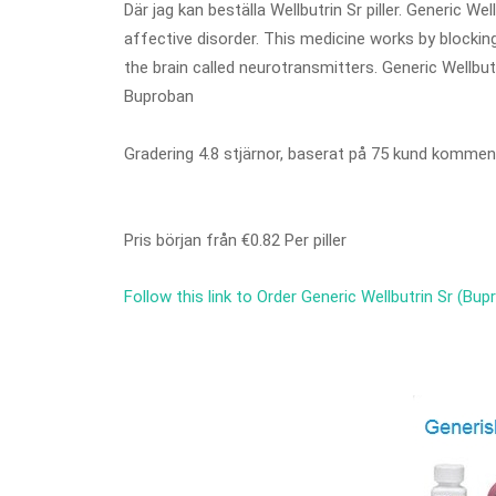
Där jag kan beställa Wellbutrin Sr piller. Generic 
affective disorder. This medicine works by blockin
the brain called neurotransmitters. Generic Wellbut
Buproban
Gradering
4.8
stjärnor, baserat på
75
kund komment
Pris början från
€0.82
Per piller
Follow this link to Order Generic Wellbutrin Sr (Bu