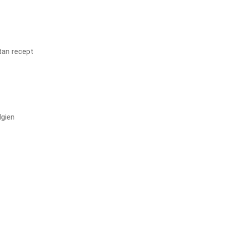
tan recept
lgien