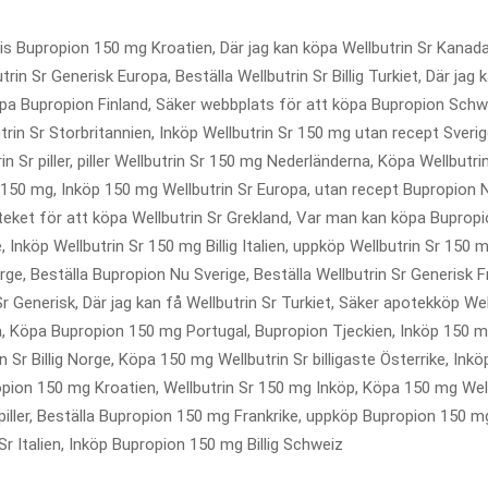
ris Bupropion 150 mg Kroatien, Där jag kan köpa Wellbutrin Sr Kanada
rin Sr Generisk Europa, Beställa Wellbutrin Sr Billig Turkiet, Där jag
pa Bupropion Finland, Säker webbplats för att köpa Bupropion Schwei
trin Sr Storbritannien, Inköp Wellbutrin Sr 150 mg utan recept Sveri
rin Sr piller, piller Wellbutrin Sr 150 mg Nederländerna, Köpa Wellbut
Sr 150 mg, Inköp 150 mg Wellbutrin Sr Europa, utan recept Bupropion 
oteket för att köpa Wellbutrin Sr Grekland, Var man kan köpa Buprop
e, Inköp Wellbutrin Sr 150 mg Billig Italien, uppköp Wellbutrin Sr 150 m
ge, Beställa Bupropion Nu Sverige, Beställa Wellbutrin Sr Generisk Fran
r Generisk, Där jag kan få Wellbutrin Sr Turkiet, Säker apotekköp Well
, Köpa Bupropion 150 mg Portugal, Bupropion Tjeckien, Inköp 150 mg
Sr Billig Norge, Köpa 150 mg Wellbutrin Sr billigaste Österrike, Ink
on 150 mg Kroatien, Wellbutrin Sr 150 mg Inköp, Köpa 150 mg Wellb
piller, Beställa Bupropion 150 mg Frankrike, uppköp Bupropion 150 m
Sr Italien, Inköp Bupropion 150 mg Billig Schweiz