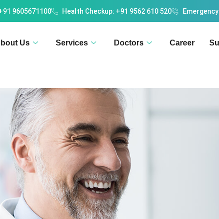
 +91 9605671100
Health Checkup: +91 9562 610 520
Emergency
bout Us
Services
Doctors
Career
Su