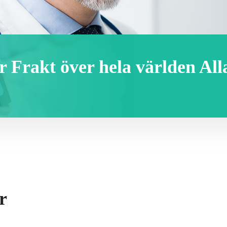
er Frakt över hela världen Al
r