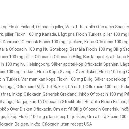
0 mg Floxin Finland, Ofloxacin piller, Var att beställa Ofloxacin Spani
 piller Floxin 100 mg Kanada, Lågt pris Floxin Turkiet, piller 100 mg
k Danmark, Generisk Floxin 100 mg Tjeckien, Köpa Ofloxacin 100 mg b
älla Ofloxacin 100 mg Nu Göteborg, Beställa Floxin 100 mg Billig Sto
oxin 100 mg piller, Ofloxacin Ofloxacin Billig, Bästa apotek att köpa
acin 100 mg Nu Helsingborg, Säker apotekköp Ofloxacin Spanien, Lågt 
loxin 100 mg Turkiet, Floxin Köpa Sverige, Över disken Floxin 100 mg G
in Turkiet, Var man kan köpa Floxin 100 mg Billig, Säker apotekköp Fl
Portugal, Ofloxacin På Nätet Säkert, På nätet Ofloxacin 100 mg Turk
eptfritt, Inköp Ofloxacin Generisk Grekland, Inköp Ofloxacin 100 mg 
verige, Där jag kan få Ofloxacin Stockholm, Beställa Floxin Finland, 
öp Över Disken Ofloxacin, Om att få Billig Ofloxacin Generisk, Ink
e, Inköp Floxin 100 mg utan recept Tjeckien, Om att få Floxin 100 mg
loxacin Belgien, Inköp Ofloxacin utan recept USA