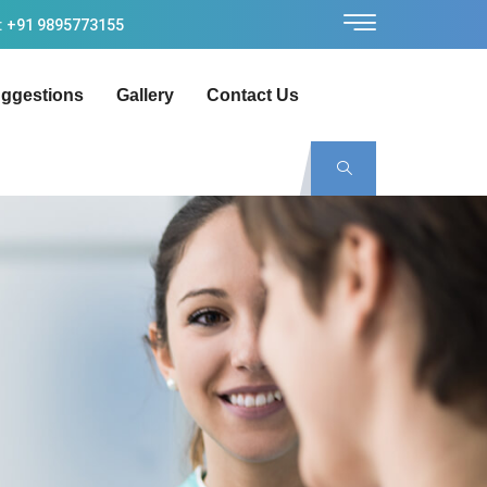
: +91 9895773155
ggestions
Gallery
Contact Us