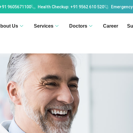
 +91 9605671100
Health Checkup: +91 9562 610 520
Emergency
bout Us
Services
Doctors
Career
Su