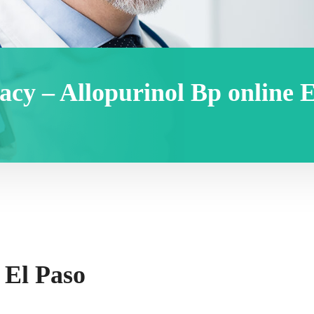
y – Allopurinol Bp online E
 El Paso