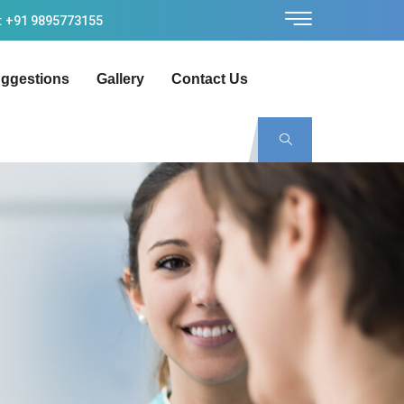
: +91 9895773155
ggestions
Gallery
Contact Us