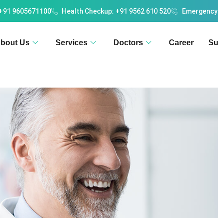
 +91 9605671100
Health Checkup: +91 9562 610 520
Emergency
bout Us
Services
Doctors
Career
Su