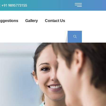
: +91 9895773155
ggestions
Gallery
Contact Us