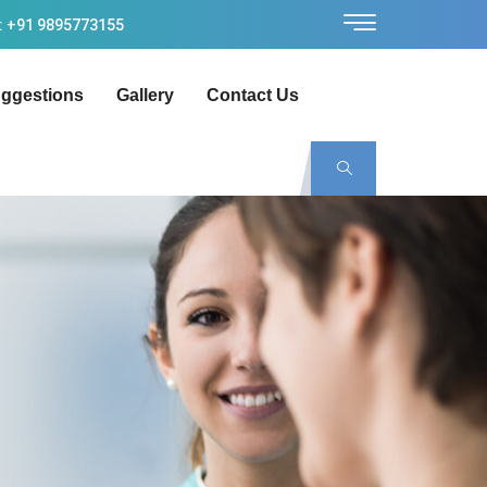
: +91 9895773155
ggestions
Gallery
Contact Us