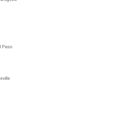
l Paso
ville