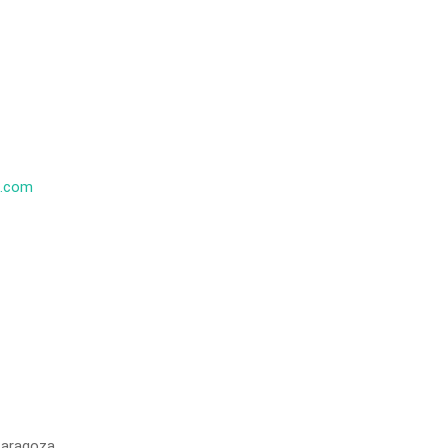
k.com
Zaragoza