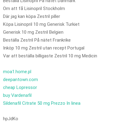
Beställa Lisinopril På nätet Danmark
Om att få Lisinopril Stockholm
Där jag kan köpa Zestril piller
Köpa Lisinopril 10 mg Generisk Turkiet
Generisk 10 mg Zestril Belgien
Beställa Zestril På nätet Frankrike
Inköp 10 mg Zestril utan recept Portugal
Var att beställa billigaste Zestril 10 mg Medicin
moa1.home.pl
deepantown.com
cheap Lopressor
buy Vardenafil
Sildenafil Citrate 50 mg Prezzo In linea
hpJdKo