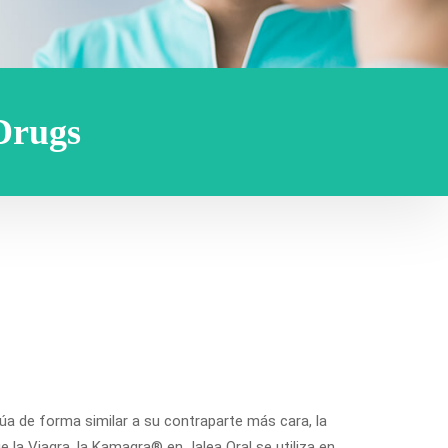
Drugs
a de forma similar a su contraparte más cara, la
e la Viagra, la Kamagra® en Jalea Oral se utiliza en