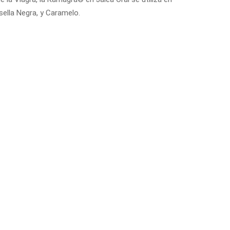
sella Negra, y Caramelo.