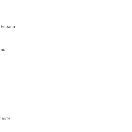
e España
gas
nerife