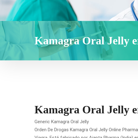
Kamagra Oral Jelly e
Kamagra Oral Jelly e
Generic Kamagra Oral Jelly
Orden De Drogas Kamagra Oral Jelly Online Pharma
Viagra. Está fabricado por Ajanta Pharma (India) en