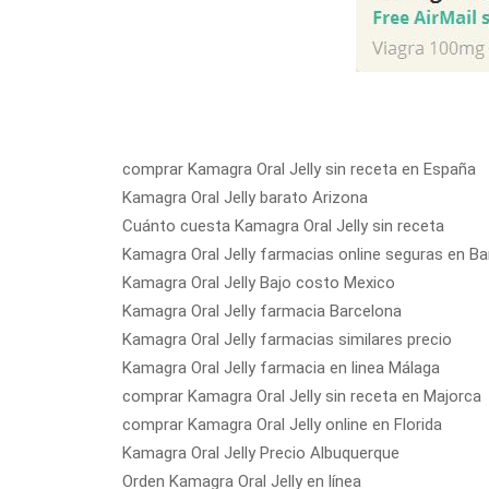
comprar Kamagra Oral Jelly sin receta en España
Kamagra Oral Jelly barato Arizona
Cuánto cuesta Kamagra Oral Jelly sin receta
Kamagra Oral Jelly farmacias online seguras en Ba
Kamagra Oral Jelly Bajo costo Mexico
Kamagra Oral Jelly farmacia Barcelona
Kamagra Oral Jelly farmacias similares precio
Kamagra Oral Jelly farmacia en linea Málaga
comprar Kamagra Oral Jelly sin receta en Majorca
comprar Kamagra Oral Jelly online en Florida
Kamagra Oral Jelly Precio Albuquerque
Orden Kamagra Oral Jelly en línea