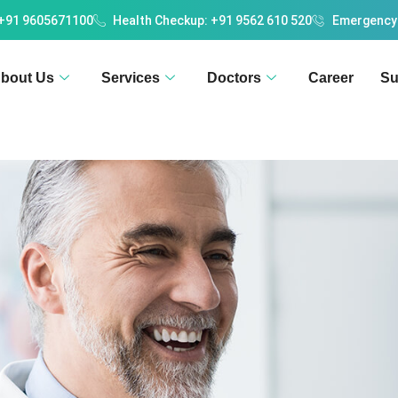
 +91 9605671100
Health Checkup: +91 9562 610 520
Emergency
bout Us
Services
Doctors
Career
Su