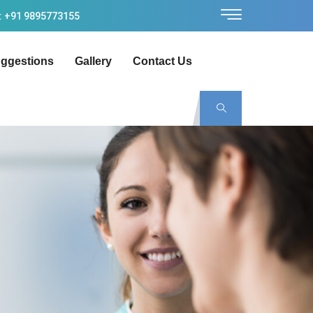
: +91 9895773155
ggestions
Gallery
Contact Us