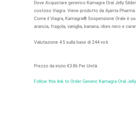
Dove Acquistare generico Kamagra Oral Jelly Sildena
costoso Viagra. Viene prodotto da Ajanta Pharma (In
Come il Viagra, Kamagra® Sospensione Orale è usato 
arancia, fragola, vaniglia, banana, ribes nero e cara
Valutazione
4.5
sulla base di
244
voti.
Prezzo da inizio
€3.86
Per Unità
Follow this link to Order Generic Kamagra Oral Jelly