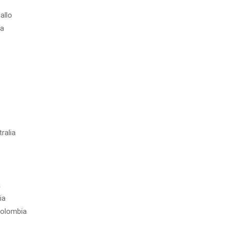
allo
ta
ralia
a
ia
colombia