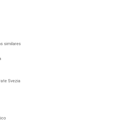
s similares
a
rate Svezia
xico