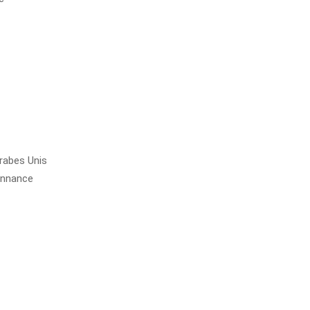
rabes Unis
onnance