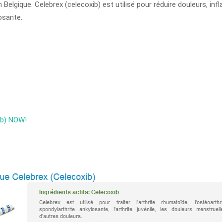
lgique. Celebrex (celecoxib) est utilisé pour réduire douleurs, infl
osante.
xib) NOW!