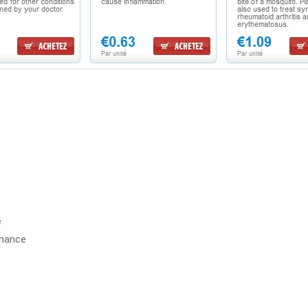
e
nnance