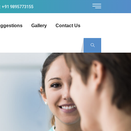
: +91 9895773155
ggestions
Gallery
Contact Us