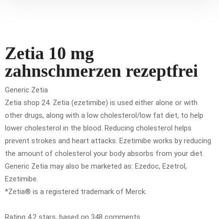
Zetia 10 mg
zahnschmerzen rezeptfrei
Generic Zetia
Zetia shop 24. Zetia (ezetimibe) is used either alone or with
other drugs, along with a low cholesterol/low fat diet, to help
lower cholesterol in the blood. Reducing cholesterol helps
prevent strokes and heart attacks. Ezetimibe works by reducing
the amount of cholesterol your body absorbs from your diet.
Generic Zetia may also be marketed as: Ezedoc, Ezetrol,
Ezetimibe.
*Zetia® is a registered trademark of Merck.
Rating
4.2
stars, based on
348
comments